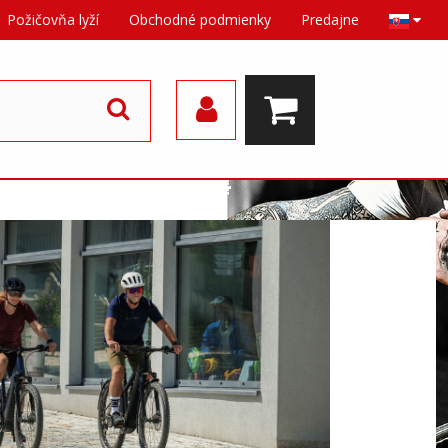
Požičovňa lyží
Obchodné podmienky
Predajne