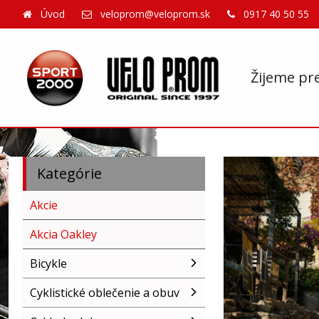
Úvod
veloprom@veloprom.sk
0917 40 50 55
Žijeme pr
Kategórie
Akcie
Akcia Oakley
Bicykle
Cyklistické oblečenie a obuv