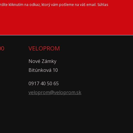
díte kliknutím na odkaz, ktorý vám pošleme na váš email. Súhlas
00
VELOPROM
Nové Zámky
Bitúnková 10
0917 40 50 65
veloprom@veloprom.sk