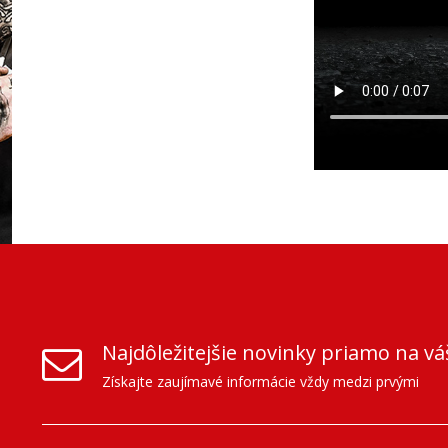
Najdôležitejšie novinky priamo na vá
Získajte zaujímavé informácie vždy medzi prvými