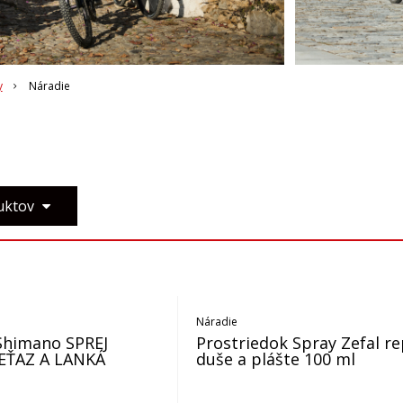
y
Náradie
duktov
Náradie
Shimano SPREJ
Prostriedok Spray Zefal re
EŤAZ A LANKÁ
duše a plášte 100 ml