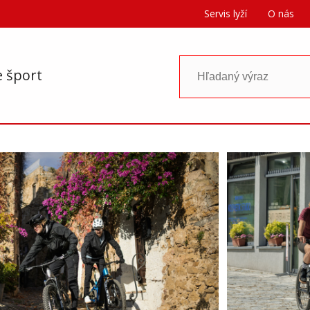
Servis lyží
O nás
e šport