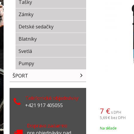
Tašky
Zámky
Detské sedačky
Blatníky
Svetlá
Pumpy
ŠPORT
Telefonické objednávky
+421 917 405055
7
€
s DPH
5,69 €
bez DPH
Doprava zadarmo
Na sklade
pre objednávky nad