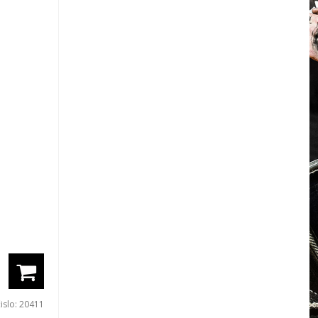
čislo:
20411