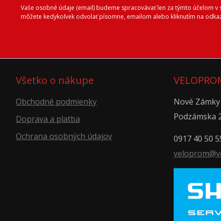
Vaše osobné údaje (email) budeme spracovávať len za týmto účelom v sú
môžete kedykoľvek odvolať písomne, emailom alebo kliknutím na odkaz
Všetko o nákupe
VELOPROM
Obchodné podmienky
Nové Zámky
Podzámska 
Doprava a platba
Ochrana osobných údajov
0917 40 50 5
veloprom@v