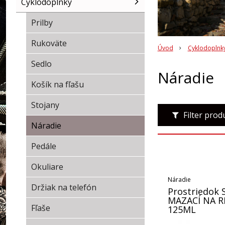
Cyklodoplnky
Prilby
Rukoväte
Úvod
Cyklodoplnk
Sedlo
Náradie
Košík na fľašu
Stojany
Filter pro
Náradie
Pedále
Okuliare
Náradie
Držiak na telefón
Prostriedok 
MAZACÍ NA R
Fľaše
125ML