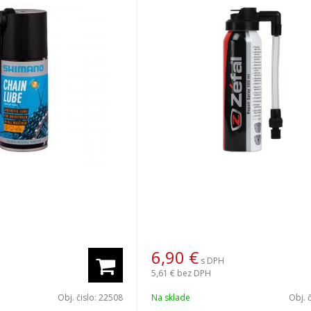
6,90
€
s DPH
5,61 €
bez DPH
Obj. čislo:
22508
Na sklade
Obj. 