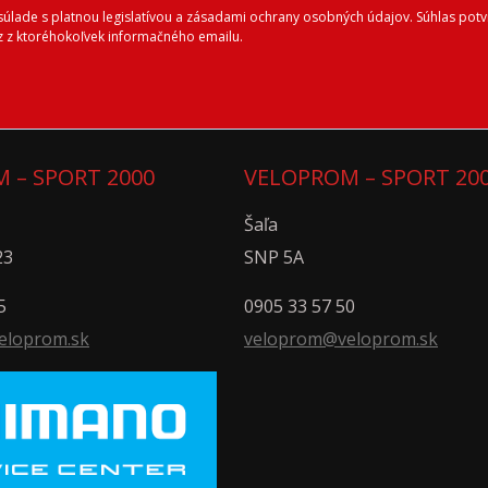
lade s platnou legislatívou a zásadami ochrany osobných údajov. Súhlas potvr
 z ktoréhokoľvek informačného emailu.
 – SPORT 2000
VELOPROM – SPORT 20
Šaľa
23
SNP 5A
5
0905 33 57 50
eloprom.sk
veloprom@veloprom.sk