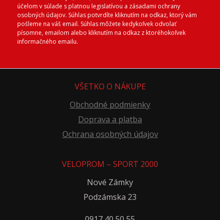
účelom v súlade s platnou legislatívou a zásadami ochrany
osobných údajov. Súhlas potvrdíte kliknutím na odkaz, ktorý vám
pošleme na váš email. Súhlas môžete kedykoľvek odvolať
písomne, emailom alebo kliknutím na odkaz z ktoréhokoľvek
informačného emailu.
VŠETKO O NÁKUPE
Obchodné podmienky
Doprava a platba
Ochrana osobných údajov
VELOPROM – SPORT 2000
Nové Zámky
Podzámska 23
0917 40 50 55