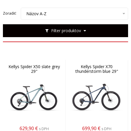
Názov A-Z
Zoradiť:
Filter produktov
Kellys Spider X50 slate grey
Kellys Spider X70
29"
thunderstorm blue 29"
629,90
€
699,90
€
s DPH
s DPH