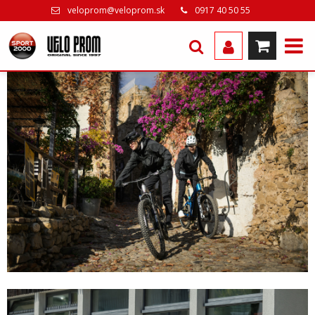
veloprom@veloprom.sk
0917 40 50 55