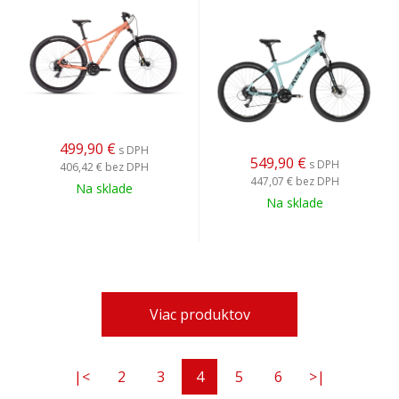
499,90
€
s DPH
549,90
€
s DPH
406,42 €
bez DPH
447,07 €
bez DPH
Na sklade
Na sklade
Viac produktov
|<
2
3
4
5
6
>|