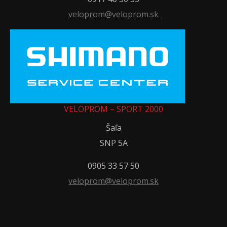
veloprom@veloprom.sk
VELOPROM – SPORT 2000
Šaľa
SNP 5A
0905 33 57 50
veloprom@veloprom.sk