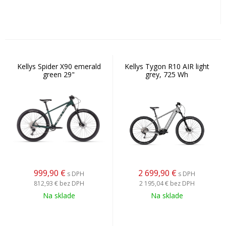
Kellys Spider X90 emerald
Kellys Tygon R10 AIR light
green 29"
grey, 725 Wh
999,90
€
2 699,90
€
s DPH
s DPH
812,93 €
bez DPH
2 195,04 €
bez DPH
Na sklade
Na sklade