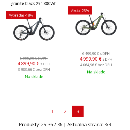
granite black 29" 800Wh
Akcia
-23%
Výpredaj
-18%
6 499,90 €
s DPH
5 999,90 €
s DPH
4 999,90
€
s DPH
4 899,90
€
s DPH
4 064,96 €
bez DPH
3 983,66 €
bez DPH
Na sklade
Na sklade
1
2
3
Produkty:
25
-
36
/
36
| Aktuálna strana:
3
/
3