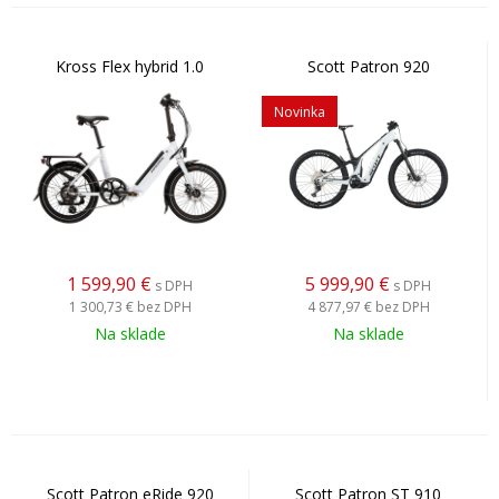
Kross Flex hybrid 1.0
Scott Patron 920
Novinka
1 599,90
€
5 999,90
€
s DPH
s DPH
1 300,73 €
bez DPH
4 877,97 €
bez DPH
Na sklade
Na sklade
Scott Patron eRide 920
Scott Patron ST 910