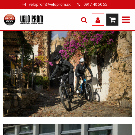
veloprom@veloprom.sk
0917 40 50 55