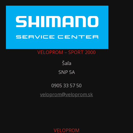
VELOPROM – SPORT 2000
Šaľa
SNP 5A
0905 33 57 50
veloprom@veloprom.sk
VELOPROM