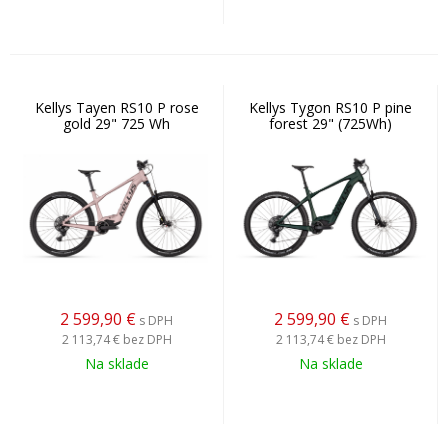
Kellys Tayen RS10 P rose
Kellys Tygon RS10 P pine
gold 29" 725 Wh
forest 29" (725Wh)
2 599,90
€
2 599,90
€
s DPH
s DPH
2 113,74 €
bez DPH
2 113,74 €
bez DPH
Na sklade
Na sklade