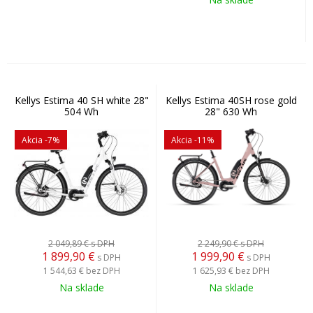
Kellys Estima 40 SH white 28"
Kellys Estima 40SH rose gold
504 Wh
28" 630 Wh
Akcia
-7%
Akcia
-11%
2 049,89 €
s DPH
2 249,90 €
s DPH
1 899,90
€
1 999,90
€
s DPH
s DPH
1 544,63 €
bez DPH
1 625,93 €
bez DPH
Na sklade
Na sklade