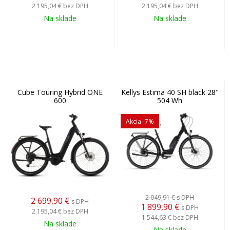
2 195,04 €
bez DPH
2 195,04 €
bez DPH
Na sklade
Na sklade
Cube Touring Hybrid ONE
Kellys Estima 40 SH black 28"
600
504 Wh
Akcia
-7%
2 049,91 €
s DPH
2 699,90
€
s DPH
1 899,90
€
s DPH
2 195,04 €
bez DPH
1 544,63 €
bez DPH
Na sklade
Na sklade