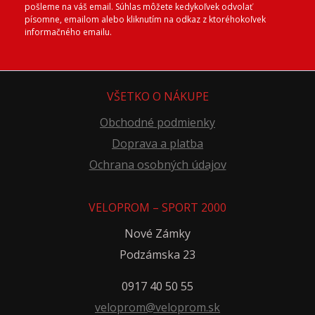
pošleme na váš email. Súhlas môžete kedykoľvek odvolať
písomne, emailom alebo kliknutím na odkaz z ktoréhokoľvek
informačného emailu.
VŠETKO O NÁKUPE
Obchodné podmienky
Doprava a platba
Ochrana osobných údajov
VELOPROM – SPORT 2000
Nové Zámky
Podzámska 23
0917 40 50 55
veloprom@veloprom.sk