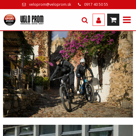
veloprom@veloprom.sk
0917 40 50 55