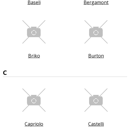
Baseli
Bergamont
Briko
Burton
C
Capriolo
Castelli