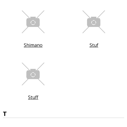
Shimano
Stuf
Stuff
T