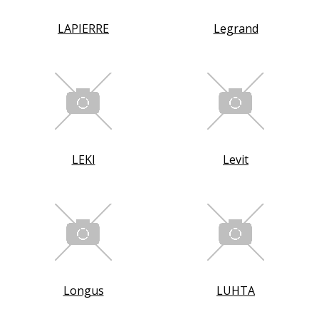
LAPIERRE
Legrand
LEKI
Levit
Longus
LUHTA