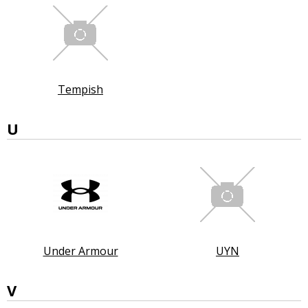
Tempish
U
Under Armour
UYN
V