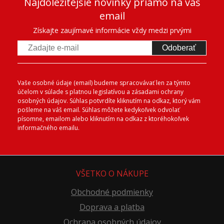
Najdôležitejšie novinky priamo na váš
email
Získajte zaujímavé informácie vždy medzi prvými
Odoberať
Vaše osobné údaje (email) budeme spracovávať len za týmto
účelom v súlade s platnou legislatívou a zásadami ochrany
osobných údajov. Súhlas potvrdíte kliknutím na odkaz, ktorý vám
pošleme na váš email. Súhlas môžete kedykoľvek odvolať
písomne, emailom alebo kliknutím na odkaz z ktoréhokoľvek
informačného emailu.
VŠETKO O NÁKUPE
Obchodné podmienky
Doprava a platba
Ochrana osobných údajov