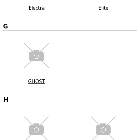
Electra
Elite
G
GHOST
H