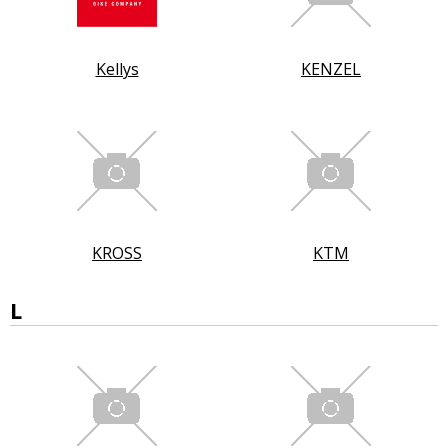
Kellys
KENZEL
KROSS
KTM
L