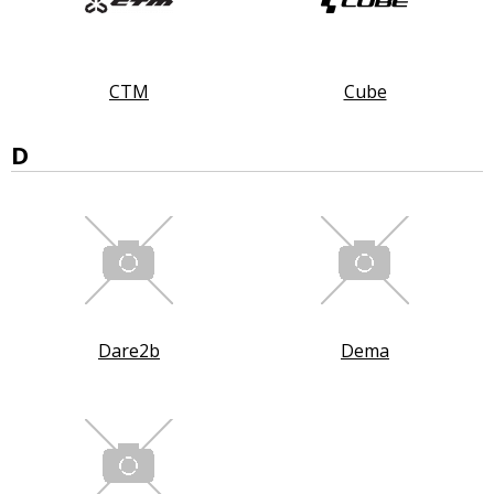
CTM
Cube
D
Dare2b
Dema