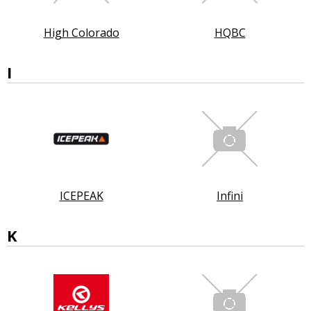
High Colorado
HQBC
I
ICEPEAK
Infini
K