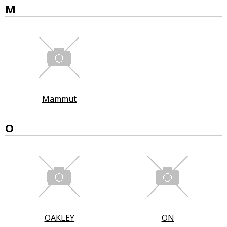
M
Mammut
O
OAKLEY
ON