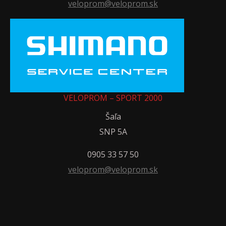
veloprom@veloprom.sk
VELOPROM – SPORT 2000
Šaľa
SNP 5A
0905 33 57 50
veloprom@veloprom.sk