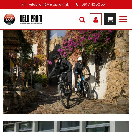
veloprom@veloprom.sk
0917 40 50 55