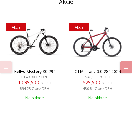
Akcie
Akcia
Akcia
Kellys Mystery 30 29"
CTM Tranz 3.0 28" 2024
1 149,90 €
s DPH
549,90 €
s DPH
1 099,90 €
529,90 €
s DPH
s DPH
894,23 €
bez DPH
430,81 €
bez DPH
Na sklade
Na sklade