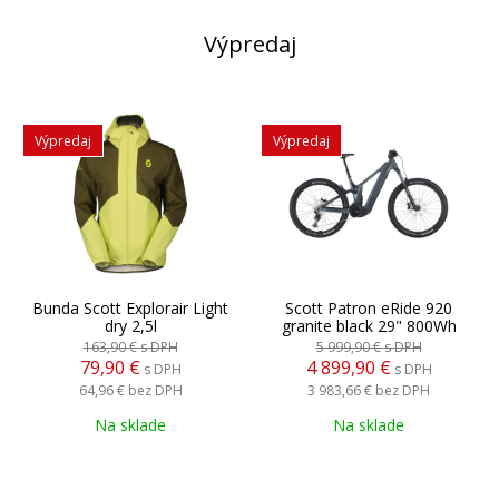
Výpredaj
Výpredaj
Výpredaj
Bunda Scott Explorair Light
Scott Patron eRide 920
dry 2,5l
granite black 29" 800Wh
163,90 €
s DPH
5 999,90 €
s DPH
79,90 €
4 899,90 €
s DPH
s DPH
64,96 €
bez DPH
3 983,66 €
bez DPH
Na sklade
Na sklade