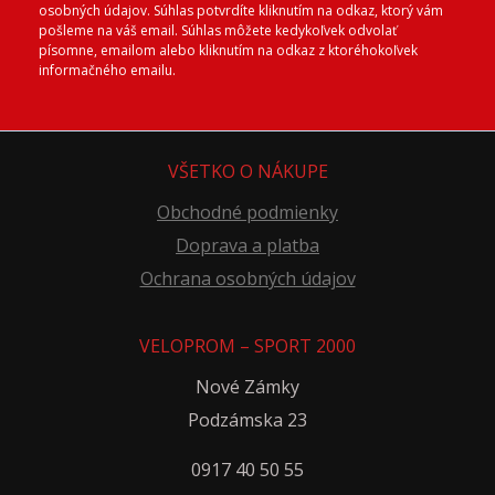
osobných údajov. Súhlas potvrdíte kliknutím na odkaz, ktorý vám
pošleme na váš email. Súhlas môžete kedykoľvek odvolať
písomne, emailom alebo kliknutím na odkaz z ktoréhokoľvek
informačného emailu.
VŠETKO O NÁKUPE
Obchodné podmienky
Doprava a platba
Ochrana osobných údajov
VELOPROM – SPORT 2000
Nové Zámky
Podzámska 23
0917 40 50 55